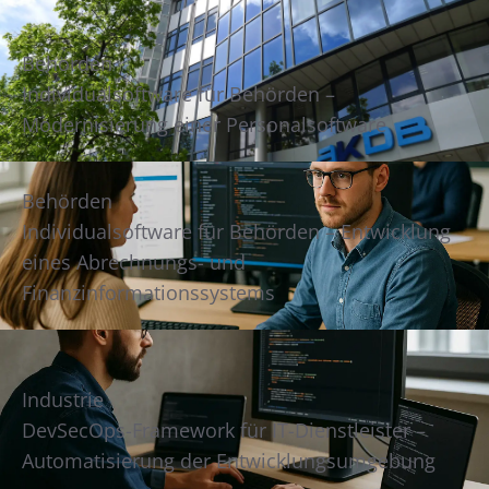
Behörden
Individualsoftware für Behörden –
Modernisierung einer Personalsoftware
Behörden
Individualsoftware für Behörden – Entwicklung
eines Abrechnungs- und
Finanzinformationssystems
Industrie
DevSecOps-Framework für IT-Dienstleister –
Automatisierung der Entwicklungsumgebung